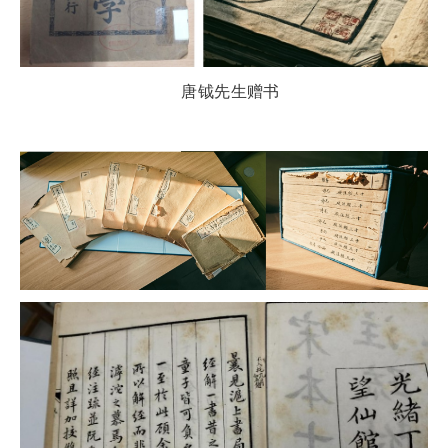
唐钺先生赠书