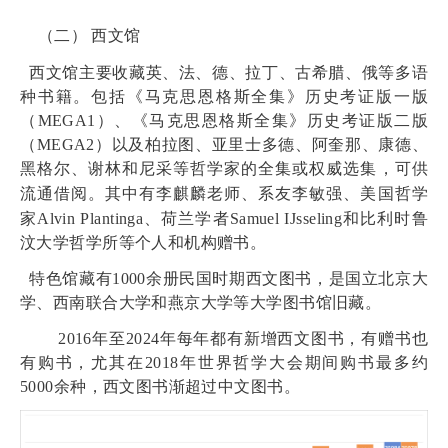
（二）
西文馆
西文馆主要收藏英、法、德、拉丁、古希腊、俄等多语
种书籍。包括《马克思恩格斯全集》历史考证版一版
（
MEGA1
）、《马克思恩格斯全集》历史考证版二版
（
MEGA2
）以及柏拉图、亚里士多德、阿奎那、康德、
黑格尔、谢林和尼采等哲学家的全集或权威选集，
可供
流通借阅。
其中有李麒麟老师、系友李敏强、美国哲学
家
Alvin Plantinga
、荷兰学者
Samuel IJsseling
和比利时鲁
汶大学哲学所等个人和机构赠书。
特色馆藏有
1000
余册民国时期西文图书，是
国立北京大
学、西南联合大学和燕京大学等大学图书馆旧藏。
2016
年至
2024
年每年都有新增西文图书，有赠书也
有购书，尤其在
2018
年世界哲学大会期间购书最多约
5000
余种，西文图书渐超过中文图书。