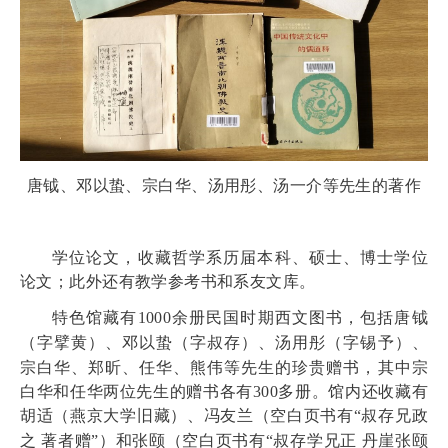
唐钺、邓以蛰、宗白华、汤用彤、汤一介等先生的著作
学位论文，收藏哲学系历届本科、硕士、博士学位
论文；此外还有教学参考书和系友文库。
特色馆藏有
1000
余册民国时期西文图书，包括
唐钺
（字擘黄）、邓以蛰（字叔存）、汤用彤（字锡予）、
宗白华、郑昕、任华、熊伟等先生的珍贵赠书，其中宗
白华和任华两位先生的赠书各有
300
多册。馆内还收藏有
胡适（燕京大学旧藏）、
冯友兰（空白页书有“叔存兄政
之 著者赠”）和张颐（空白页书有“叔存学兄正 丹崖张颐