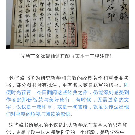
光绪丁亥脉望仙馆石印《宋本十三经注疏》
这些藏书多为研究哲学和宗教的经典著作和重要参考
书，部分图书附有批注，更有名人签名题写的赠书。
即
便时光荏苒，今日翻阅这些经典之作，仍能深刻感受到
作者的那份智慧与美好德行，有时候，无需过多的文
字，仅仅是一枚印章，或是一句警语，就足以传达出他
们对书籍的珍视与阅读的感悟
。
这些藏书所展示的不仅是北大哲学系前辈学人的思考印
记，更是早期中国人接受哲学的一个缩影，是哲学在中