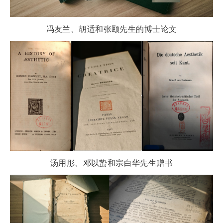
冯友兰、胡适和张颐先生的博士论文
汤用彤、邓以蛰和宗白华先生赠书