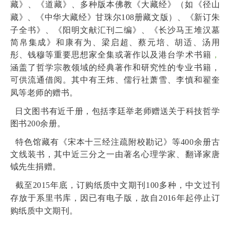
藏》、《道藏》、多种版本佛教《大藏经》
（如《径山
藏》、《中华大藏经》甘珠尔
108
册藏文版）
、
《新订朱
子全书》、
《阳明文献汇刊二编》、
《长沙马王堆汉墓
简帛集成》
和康有为、梁启超、蔡元培、胡适、
汤用
彤、
钱穆等重要思想家全集或
著作以及
港台学术书籍
，
涵盖了哲学宗教领域的经典著作和研究性的专业书籍，
可供流通借阅。
其中有王炜、儒行社萧雪、李慎和翟奎
凤等老师的赠书。
日文图书有近千册，包括李廷举老师赠送关于科技哲学
图书
200
余册。
特色馆藏有《宋本十三经注疏附校勘记》等
400
余册古
文线装书，其中近三分之一由著名心理
学家、
翻译家唐
钺先生捐赠。
截至
2015
年底，订购纸质中文期刊
100
多种，中文过刊
存放于系里书库，因已有电子版，故自
2016
年起停止订
购纸质中文期刊。