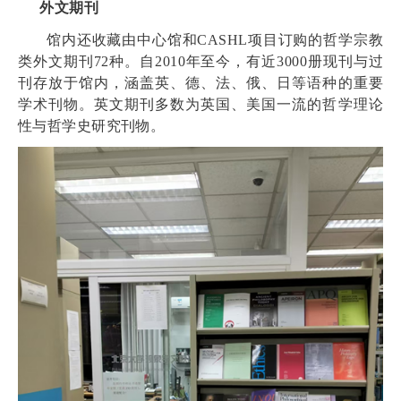
外文期刊
馆内还收藏由中心馆和
CASHL
项目订购的哲学宗教
类外文期刊
72
种。自
2010
年至今，有近
3000
册现刊与过
刊存放于馆内，涵盖英、德、法、俄、日等语种的重要
学术刊物。英文期刊多数为英国、美国一流的哲学理论
性与哲学史研究刊物。