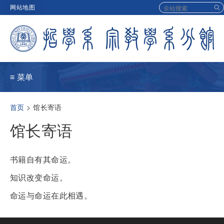
Skip
网站地图
to
main
navigation
≡ 菜单
面
首页
馆长寄语
包
馆长寄语
屑
书籍自有其命运。
知识改变命运。
命运与命运在此相遇。