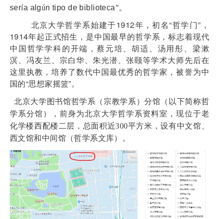
ser
í
a alg
ú
n tipo de biblioteca
”
。
北京大学哲学系始建于1912年，初名“哲学门”，
1914年起正式招生，是中国最早的哲学系，标志着现代
中国哲学学科的开端，蔡元培、胡适、汤用彤、梁漱
溟、冯友兰、宗白华、朱光潜、张颐等学术大师先后在
这里执教，培养了数代中国最优秀的哲学家，被誉为中
国的“思想家摇篮”。
北京大学图书馆哲学系（宗教学系）分馆（以下简称哲
学系分馆），前身为北京大学哲学系资料室，现位于老
化学楼西配楼二层，总面积近
300
平方米，设有中文馆、
西文馆和中间馆（哲学系文库）。