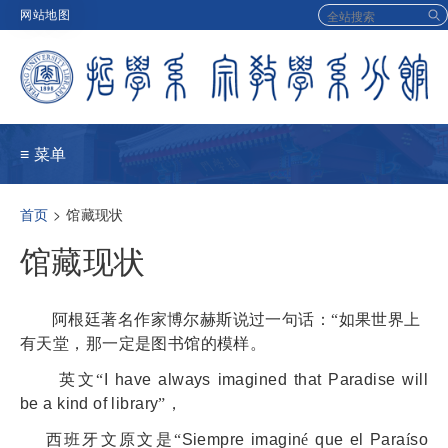
Skip
网站地图
to
main
navigation
≡ 菜单
面
首页
馆藏现状
包
馆藏现状
屑
阿根廷著名作家博尔赫斯说过一句话：“如果世界上
有天堂，那一定是图书馆的模样。
英文“
I have always imagined that Paradise will
be a kind of library
”，
西班牙文原文是
“
Siempre imagin
é
que el Para
í
so