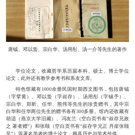
唐钺、邓以蛰、宗白华、汤用彤、汤一介等先生的著作
学位论文，收藏哲学系历届本科、硕士、博士学位
论文；此外还有教学参考书和系友文库。
特色馆藏有
1000
余册民国时期西文图书，包括
唐钺
（字擘黄）、邓以蛰（字叔存）、汤用彤（字锡予）、
宗白华、郑昕、任华、熊伟等先生的珍贵赠书，其中宗
白华和任华两位先生的赠书各有
300
多册。馆内还收藏有
胡适（燕京大学旧藏）、
冯友兰（空白页书有“叔存兄政
之 著者赠”）和张颐（空白页书有“叔存学兄正 丹崖张颐
呈
”
）等著名学者的博士论文，极具历史与学术价值。