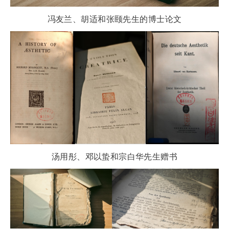
冯友兰、胡适和张颐先生的博士论文
汤用彤、邓以蛰和宗白华先生赠书