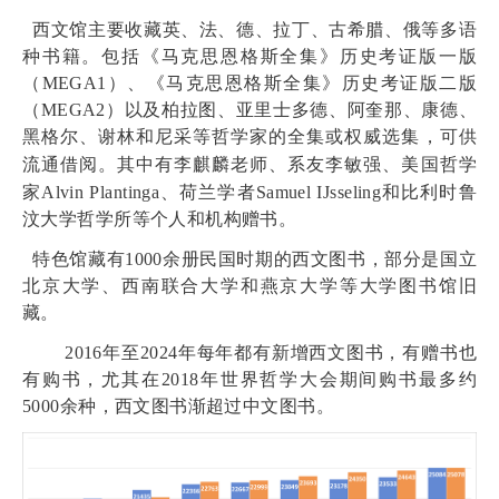
西文馆主要收藏英、法、德、拉丁、古希腊、俄等多语
种书籍。包括《马克思恩格斯全集》历史考证版一版
（
MEGA1
）、《马克思恩格斯全集》历史考证版二版
（
MEGA2
）以及柏拉图、亚里士多德、阿奎那、康德、
黑格尔、谢林和尼采等哲学家的全集或权威选集，
可供
流通借阅。
其中有李麒麟老师、系友李敏强、美国哲学
家
Alvin Plantinga
、荷兰学者
Samuel IJsseling
和比利时鲁
汶大学哲学所等个人和机构赠书。
特色馆藏有
1000
余册民国时期的西文图书，部分是
国立
北京大学、西南联合大学和燕京大学等大学图书馆旧
藏。
2016
年至
2024
年每年都有新增西文图书，有赠书也
有购书，尤其在
2018
年世界哲学大会期间购书最多约
5000
余种，西文图书渐超过中文图书。