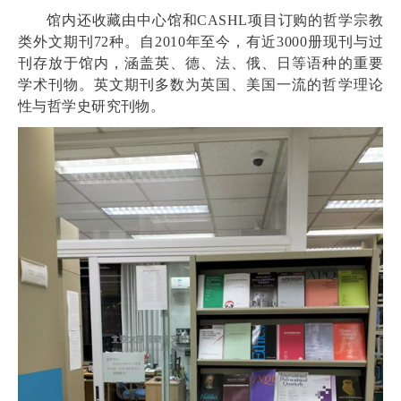
馆内还收藏由中心馆和
CASHL
项目订购的哲学宗教
类外文期刊
72
种。自
2010
年至今，有近
3000
册现刊与过
刊存放于馆内，涵盖英、德、法、俄、日等语种的重要
学术刊物。英文期刊多数为英国、美国一流的哲学理论
性与哲学史研究刊物。