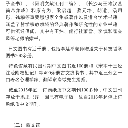
子全书》、
《阳明文献汇刊二编》、
《长沙马王堆汉墓
简帛集成》
和康有为、梁启超、蔡元培、胡适、
汤用
彤、
钱穆等重要思想家全集或
著作以及
港台学术书籍
，
涵盖了哲学宗教领域的经典著作和研究性的专业书籍，
可供流通借阅。
其中有王炜、儒行社萧雪、李慎和翟奎
凤等老师的赠书。
日文图书有近千册，包括李廷举老师赠送关于科技哲学
图书
200
余册。
特色馆藏有民国时期中文图书近100册和《宋本十三经
注疏附校勘记》等
400
余册古文线装书，其中近三分之一
由著名心理
学家、
翻译家唐钺先生捐赠。
截至
2015
年底，订购纸质中文期刊
100
多种，中文过刊
存放于系里书库，因已有电子版，故自
2016
年起停止订
购纸质中文期刊。
（二）
西文馆