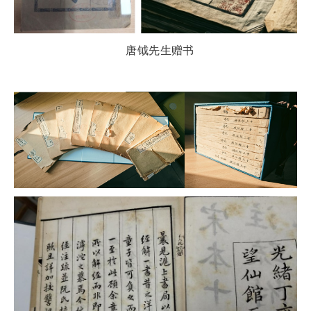
唐钺先生赠书