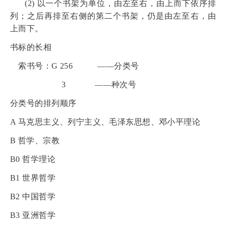
(2)
以一个书架为单位，由左至右，由上而下依序排
列；之后再排至右侧的第二个书架，仍是由左至右，由
上而下。
书标的长相
索书号：
G 256
——分类号
3
——种次号
分类号的排列顺序
A
马克思主义、列宁主义、毛泽东思想、邓小平理论
B
哲学、宗教
B0
哲学理论
B1
世界哲学
B2
中国哲学
B3
亚洲哲学